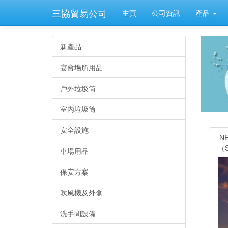
三協貿易公司
主頁
公司資訊
產品
新產品
宴會場所用品
戶外垃圾筒
室內垃圾筒
安全設施
N
（S
車場用品
保安方案
吹風機及外盒
洗手間設備