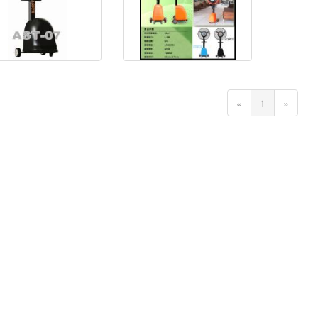
Previous
(current)
Next
«
1
»