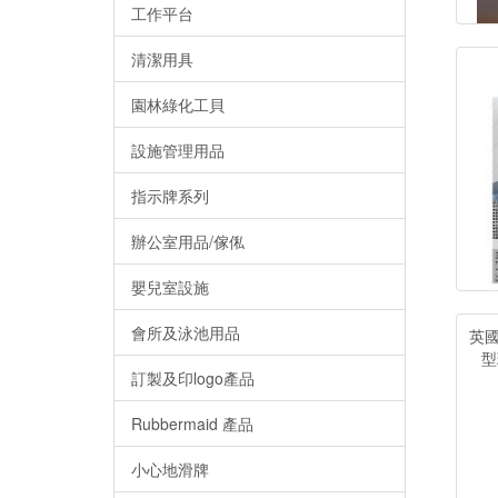
工作平台
清潔用具
園林綠化工貝
設施管理用品
指示牌系列
辦公室用品/傢俬
嬰兒室設施
會所及泳池用品
英國
型
訂製及印logo產品
Rubbermaid 產品
小心地滑牌