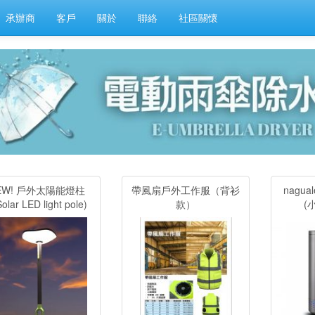
承辦商
客戶
關於
聯絡
社區關懷
EW! 戶外太陽能燈柱
帶風扇戶外工作服（背衫
nagu
olar LED light pole)
款）
(