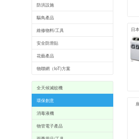
防洪設施
驅鳥產品
日本
維修物料/工具
安全防滑貼
花藝產品
物聯網（IoT)方案
全天候滅蚊機
環保創意
消毒液機
物管電子產品
雨季用品/工具