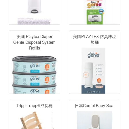
美國 Playtex Diaper
美國PLAYTEX 防臭味垃
Genie Disposal System
圾桶
Refills
Tripp Trapp®成長椅
日本Combi Baby Seat