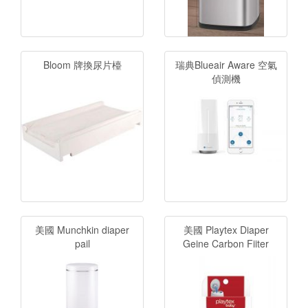
Bloom 牌換尿片檯
瑞典Blueair Aware 空氣
偵測機
美國 Munchkin diaper
美國 Playtex Diaper
pail
Geine Carbon Fiiter