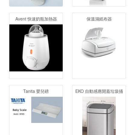
Avent 快速奶瓶加熱器
保溫濕紙布器
Tanita 嬰兒磅
EKO 自動感應開蓋垃圾捅